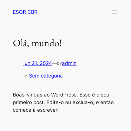
Pular
ESOR CBR
para
o
conteúdo
Olá, mundo!
jun 21, 2024
—
admin
by
in
Sem categoria
Boas-vindas ao WordPress. Esse é o seu
primeiro post. Edite-o ou exclua-o, e então
comece a escrever!